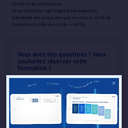
Certificat de participation.
Cette formation fait l’objet d’une évaluation
individuelle des acquis par quiz en cours et en fin de
formation
(critère de succès >= 80%).
Vous avez des questions ? Vous
souhaitez réserver cette
formation ?
Remplissez le formulaire ou contactez-nous à
l’adresse suivante :
formation@ceiso.fr
Nom
Prénom