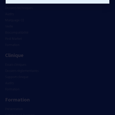
SMQ
Dossiers techniques
Audits
Marquage CE
Veille
Biocompatibilité
Post Market
Formation
Clinique
Essais cliniques
Dossiers règlementaires
Support clinique
Audits
Formation
Formation
Présentation