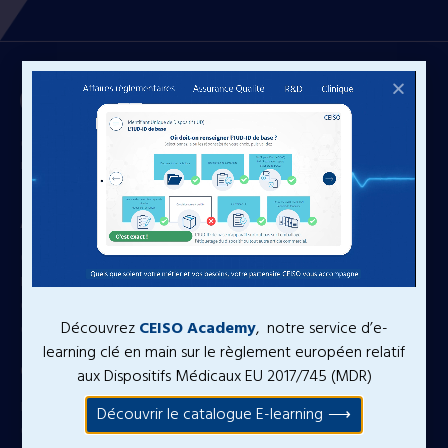
Conseil, Clinique, Formation. Votre partenaire pour la mise sur le
marché de vos dispositifs médicaux.
A propos
Qui sommes nous
Notre équipe
Certifications
Découvrez
CEISO Academy
, notre service d’e-
Contact
learning clé en main sur le règlement européen relatif
Conseil
aux Dispositifs Médicaux EU 2017/745 (MDR)
Nos services
Découvrir le catalogue E-learning
Conseil stratégique