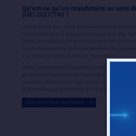
Qu’est-ce qu’un mandataire au sens 
(UE) 2017/745 ?
Un mandataire est « toute personne physique ou moral
l’Union ayant reçu et accepté un mandat écrit d’un fabri
l’Union, pour agir pour le compte du fabricant aux fins 
l’accomplissement de tâches déterminées liées aux obl
à ce dernier en vertu du présent règlement ».
Cette représentation obligatoire permet aux autorités
de contacter une personne responsable, domiciliée sur l
européen, désignée pour agir au nom et pour le compte
situé hors Europe, notamment en cas d’urgence.
CEISO peut vous représenter