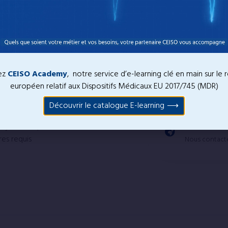
ernational
x en Chine ou sur le marché Nord
Marché Chin
ez
CEISO Academy
, notre service d’e-learning clé en main sur le
européen relatif aux Dispositifs Médicaux EU 2017/745 (MDR)
Marché Nord
Découvrir le catalogue E-learning
sitifs concernés
Autres desti
e Système Qualité.
res requis
Nous contact