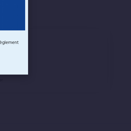
ois
 règlement
 Américain
nations
er