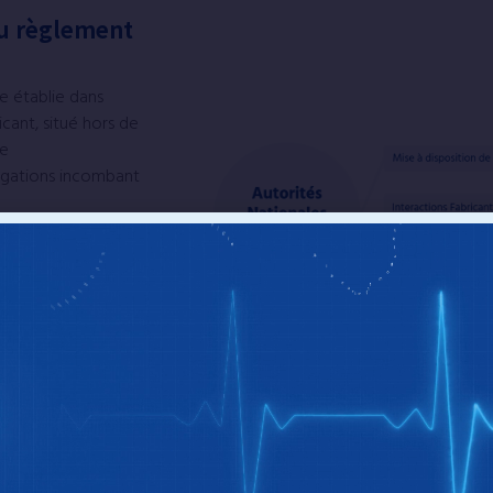
du règlement
e établie dans
cant, situé hors de
de
igations incombant
 d’être en mesure
e territoire
 d’un fabricant