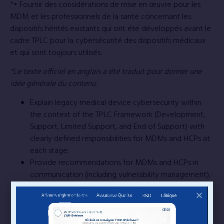
*• Fournir des considérations de mise en œuvre pour les
MDM et les professionnels de la santé concernant les
dispositifs hérités existants qui ont été développés avant le
cadre TPLC pour la cybersécurité des dispositifs médicaux
et qui sont toujours utilisés.
*Le texte officiel en anglais a été traduit pour donner une
idée générale du contenu.
Explain legacy medical device cybersecurity within
the context of the TPLC Framework (Development,
Support, Limited Support, and End of Support) with
clearly defined responsibilities for MDMs and HCPs at
each stage;
Provide recommendations for MDMs and HCPs in
communication (including vulnerability management),
risk management, and transfer of responsibility to the
HCP;
Provide recommendations regarding compensating
controls after End of Support;