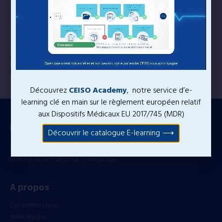
Provide implementation considerations for MDMs
and HCPs in addressing existing legacy devices that
were developed prior to the TPLC Framework for
medical device cybersecurity and are still in use.
https://www.imdrf.org/documents/principles-and-
practices-cybersecurity-legacy-medical-devices
Découvrez
CEISO Academy
, notre service d’e-
learning clé en main sur le règlement européen relatif
aux Dispositifs Médicaux EU 2017/745 (MDR)
Découvrir le catalogue E-learning
Conseil, Clinique, Formation. Votre partenaire pour la mise sur le
marché de vos dispositifs médicaux.
A propos
Qui sommes nous
Notre équipe